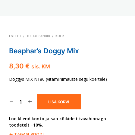
ESILEHT
/
TOIDULISANDID
/
KOER
Beaphar’s Doggy Mix
8,30
€
sis. KM
Doggys MIX N180 (vitamiinimauste segu koertele)
LISA KORVI
Loo kliendikonto ja saa kõikidelt tavahinnaga
toodetelt −10%.
← TAGASI POODI