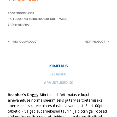
TOOTEKOOD:
12568
KATEGOORIAD:
TOIDULISANDID
,
KOER
,
MAIUS
BRÄND:
BEAPHAR
PREVIOUS PRODUCT
NEXT PRODUCT
KIRJELDUS
LISAINFO
ARVUSTUSED (0)
Beaphar’s Doggy Mix
täiendsööt maiuste kujul
ainevahetuse normaliseerimiseks ja tervise toetamiseks
koertele kutsikatele alates 6 nädala vanusest. 3 eri tüüpi
tabletid – valged südamekesed tauriini ja biotiiniga, roosad
südamekesed lisatud proteiinidega ja maksamaitselised