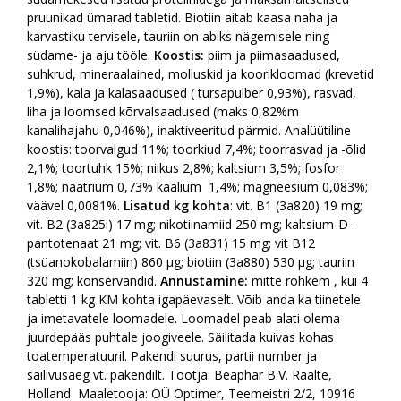
pruunikad ümarad tabletid. Biotiin aitab kaasa naha ja
karvastiku tervisele, tauriin on abiks nägemisele ning
südame- ja aju tööle.
Koostis:
piim ja piimasaadused,
suhkrud, mineraalained, molluskid ja koorikloomad (krevetid
1,9%), kala ja kalasaadused ( tursapulber 0,93%), rasvad,
liha ja loomsed kõrvalsaadused (maks 0,82%m
kanalihajahu 0,046%), inaktiveeritud pärmid. Analüütiline
koostis: toorvalgud 11%; toorkiud 7,4%; toorrasvad ja -õlid
2,1%; toortuhk 15%; niikus 2,8%; kaltsium 3,5%; fosfor
1,8%; naatrium 0,73% kaalium 1,4%; magneesium 0,083%;
väävel 0,0081%.
Lisatud kg kohta
: vit. B1 (3a820) 19 mg;
vit. B2 (3a825i) 17 mg; nikotiinamiid 250 mg; kaltsium-D-
pantotenaat 21 mg; vit. B6 (3a831) 15 mg; vit B12
(tsüanokobalamiin) 860 µg; biotiin (3a880) 530 µg; tauriin
320 mg; konservandid.
Annustamine:
mitte rohkem , kui 4
tabletti 1 kg KM kohta igapäevaselt. Võib anda ka tiinetele
ja imetavatele loomadele. Loomadel peab alati olema
juurdepääs puhtale joogiveele. Säilitada kuivas kohas
toatemperatuuril. Pakendi suurus, partii number ja
säilivusaeg vt. pakendilt. Tootja: Beaphar B.V. Raalte,
Holland Maaletooja: OÜ Optimer, Teemeistri 2/2, 10916