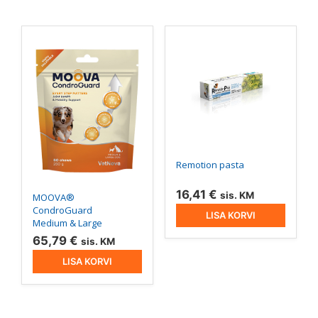
Remotion pasta
16,41
€
sis. KM
MOOVA®
CondroGuard
LISA KORVI
Medium & Large
65,79
€
sis. KM
LISA KORVI