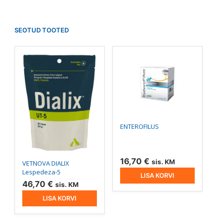
SEOTUD TOOTED
ENTEROFILUS
16,70
€
sis. KM
VETNOVA DIALIX
Lespedeza-5
LISA KORVI
46,70
€
sis. KM
LISA KORVI