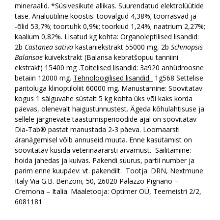
mineraalid. *Süsivesikute allikas. Suurendatud elektrolüütide
tase. Analüütiline koostis: toovalgud 4,38%; toorrasvad ja
-õlid 53,7%; toortuhk 0,9%; toorkiud 1,24%; naatrium 2,27%;
kaalium 0,82%. Lisatud kg kohta:
Organoleptilised lisandid:
2b
Castanea sativa
kastaniekstrakt 55000 mg, 2b
Schinopsis
Balansae
kuivekstrakt (Balansa kebratšopuu tanniini
ekstrakt) 15400 mg .
Toitelised lisandid:
3a920 anhüdroosne
betaiin 12000 mg.
Tehnoloogilised lisandid:
1g568 Settelise
päritoluga klinoptiloliit 60000 mg. Manustamine: Soovitatav
kogus 1 sälguvahe süstalt 5 kg kohta üks või kaks korda
päevas, olenevalt haigustunnustest. Ägeda kõhulahtisuse ja
sellele järgnevate taastumisperioodide ajal on soovitatav
Dia-Tab® pastat manustada 2-3 päeva. Loomaarsti
äranägemisel võib annuseid muuta. Enne kasutamist on
soovitatav küsida veterinaararsti arvamust. Säilitamine:
hoida jahedas ja kuivas. Pakendi suurus, partii number ja
parim enne kuupäev: vt. pakendilt. Tootja: DRN, Nextmune
Italy Via G.B. Benzoni, 50, 26020 Palazzo Pignano –
Cremona – Italia. Maaletooja: Optimer OÜ, Teemeistri 2/2,
6081181