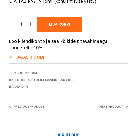
DIA-TAB PASTA 15ml. (kõhulahtisuse vastu)
LISA KORVI
Loo kliendikonto ja saa kõikidelt tavahinnaga
toodetelt −10%.
← TAGASI POODI
TOOTEKOOD:
3043
KATEGOORIAD:
TOIDULISANDID
,
KASS
,
KOER
BRÄND:
DRN
PREVIOUS PRODUCT
NEXT PRODUCT
KIRJELDUS