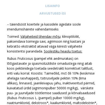
LISAINFO
ARVUSTUSED (0)
– täiendsööt koertele ja kassidele ägedate soole
imendumishäirete vähendamiseks
Toimed:
Väljaheiteid tihendav mõju
: klinoptiloliit,
paksendava toimega savi, agrimoon ning kastani ja
kebratšo ekstraktid aitavad väga kiiresti väljaheite
konsistentsi parandada.
Soolestiku heaolu toetus:
Rubus Fruticosus (pampel ehk aedmurakas) on
lõõgastavate ja spasmolüütiliste omadustega ning aitab
koos pektiinidega toetada seedetrakti korrektset talitlust,
eriti valu korral. Koostis: Taimeõlid, mct õli 10% (keskmise
ahelaga rasvhapped), tsitrusviljade pektiin 10% (lima
allikas), linnased, jaanileivapuu jahu, inaktiveeritud pärmid,
kuivatatud ürdid (agrimonipulber 50000 mg/kg), värskete
puu- ja juurviljade töötlemise saadused ja kõrvalsaadused
(Rubus Fruticosus L. (pampel) pulber 10000 mg/kg),
naatriumkloriid, dekstroos*, kaaliumkloriid, maltodekstriin*,