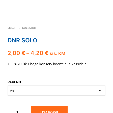
ESILEHT
/
KOERATOIT
DNR SOLO
Hinnavahemik:
2,00
€
–
4,20
€
sis. KM
2,00 €
100% küülikulihaga konserv koertele ja kassidele
kuni
4,20 €
PAKEND
LISA KORVI