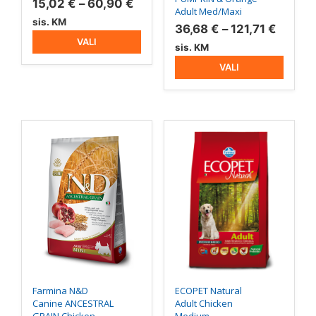
Hinnavahemik:
15,02
€
–
60,90
€
Adult Med/Maxi
15,02 €
sis. KM
Hinnav
36,68
€
–
121,71
€
kuni
VALI
36,68 
sis. KM
60,90 €
kuni
VALI
121,71 
Sellel
Sellel
tootel
tootel
on
on
mitu
mitu
varianti.
varianti.
Valikuid
Valikuid
saab
saab
teha
teha
tootelehel.
tootelehel.
Farmina N&D
ECOPET Natural
Canine ANCESTRAL
Adult Chicken