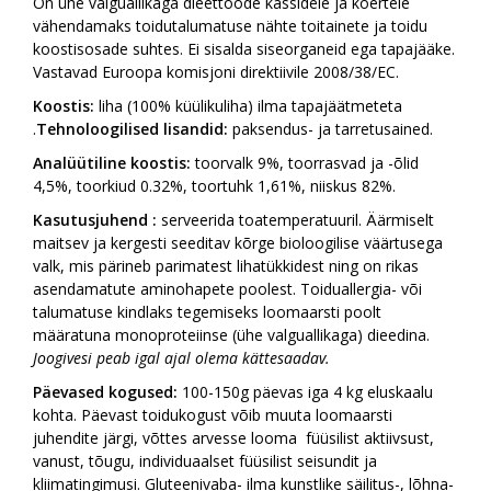
On ühe valguallikaga dieettoode kassidele ja koertele
vähendamaks toidutalumatuse nähte toitainete ja toidu
koostisosade suhtes. Ei sisalda siseorganeid ega tapajääke.
Vastavad Euroopa komisjoni direktiivile 2008/38/EC.
Koostis:
liha (100% küülikuliha) ilma tapajäätmeteta
.
Tehnoloogilised lisandid:
paksendus- ja tarretusained.
Analüütiline koostis:
toorvalk 9%, toorrasvad ja -õlid
4,5%, toorkiud 0.32%, toortuhk 1,61%, niiskus 82%.
Kasutusjuhend :
serveerida toatemperatuuril. Äärmiselt
maitsev ja kergesti seeditav kõrge bioloogilise väärtusega
valk, mis pärineb parimatest lihatükkidest ning on rikas
asendamatute aminohapete poolest. Toiduallergia- või
talumatuse kindlaks tegemiseks loomaarsti poolt
määratuna monoproteiinse (ühe valguallikaga) dieedina.
Joogivesi peab igal ajal olema kättesaadav.
Päevased kogused:
100-150g päevas iga 4 kg eluskaalu
kohta. Päevast toidukogust võib muuta loomaarsti
juhendite järgi, võttes arvesse looma füüsilist aktiivsust,
vanust, tõugu, individuaalset füüsilist seisundit ja
kliimatingimusi. Gluteenivaba- ilma kunstlike säilitus-, lõhna-