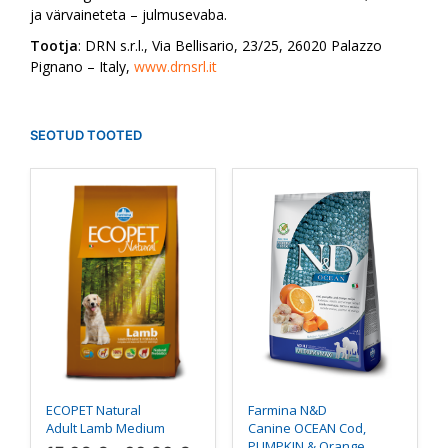
ja värvaineteta – julmusevaba.
Tootja
: DRN s.r.l., Via Bellisario, 23/25, 26020 Palazzo
Pignano – Italy,
www.drnsrl.it
SEOTUD TOOTED
Sellel
Sellel
tootel
tootel
on
on
mitu
mitu
varianti.
varianti.
Valikuid
Valikuid
saab
saab
teha
teha
tootelehel.
tootelehel.
ECOPET Natural
Farmina N&D
Adult Lamb Medium
Canine OCEAN Cod,
PUMPKIN & Orange