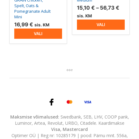
GRAIN Chicken,
Medium
Spelt, Oats &
Hinnav
15,10
€
–
56,73
€
Pomegranate Adult
15,10 €
sis. KM
Mini
kuni
16,99
€
VALI
sis. KM
56,73 €
VALI
Maksmise võimalused:
Swedbank, SEB, LHV, COOP pank,
Luminor, Artea, Revolut, URBO, Citadele. Kaardimakse
Visa, Mastercard
Optimer OÜ | Reg nr: 10285179 | pood: Pärnu mnt. 556a,