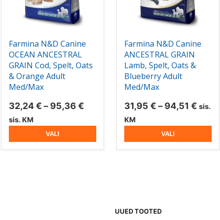
saab
saab
teha
teha
tootelehel.
tootelehel.
Farmina N&D Canine
Farmina N&D Canine
OCEAN ANCESTRAL
ANCESTRAL GRAIN
GRAIN Cod, Spelt, Oats
Lamb, Spelt, Oats &
& Orange Adult
Blueberry Adult
Med/Max
Med/Max
hemik:
Hinnavahemik:
Hinn
32,24
€
–
95,36
€
31,95
€
–
94,51
€
sis.
32,24 €
31,95
sis. KM
KM
kuni
kuni
VALI
VALI
95,36 €
94,51
UUED TOOTED