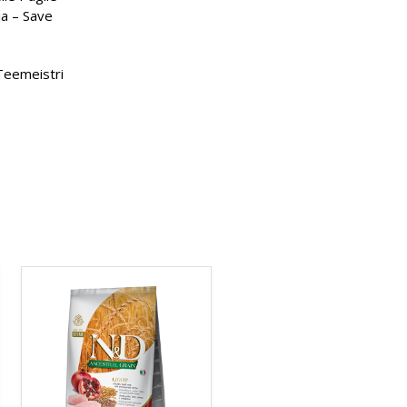
ja – Save
Teemeistri
Sellel
tootel
on
mitu
varianti.
Valikuid