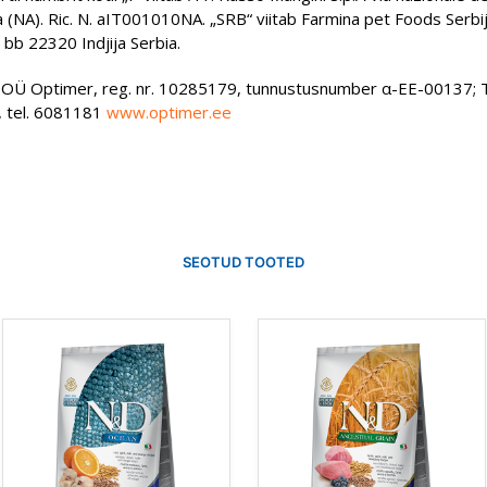
 (NA). Ric. N. aIT001010NA. „SRB“ viitab Farmina pet Foods Serbi
bb 22320 Indjija Serbia.
 OÜ Optimer, reg. nr. 10285179, tunnustusnumber α-EE-00137; 
n, tel. 6081181
www.optimer.ee
SEOTUD TOOTED
Sellel
Sellel
tootel
tootel
on
on
mitu
mitu
varianti.
varianti.
Valikuid
Valikuid