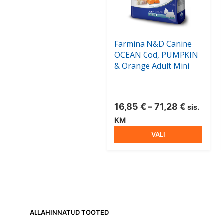
saab
teha
tootelehel.
Farmina N&D Canine
OCEAN Cod, PUMPKIN
& Orange Adult Mini
Hinnava
16,85
€
–
71,28
€
sis.
16,85 €
KM
kuni
VALI
71,28 €
ALLAHINNATUD TOOTED