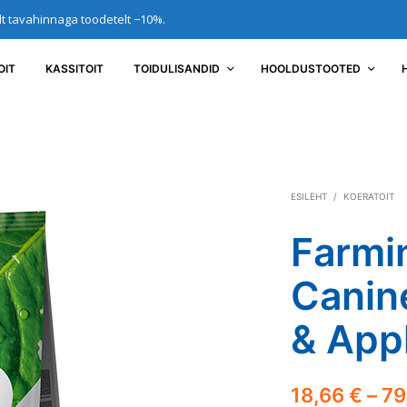
elt tavahinnaga toodetelt −10%.
OIT
KASSITOIT
TOIDULISANDID
HOOLDUSTOOTED
ESILEHT
/
KOERATOIT
Farmi
Canin
& Appl
18,66
€
–
79