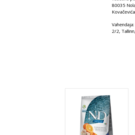
80035 Nola
Kovačevića 
Vahendaja:
2/2, Tallin
Sellel
tootel
on
mitu
varianti.
Valikuid