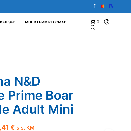
0
HOBUSED
MUUD LEMMIKLOOMAD
na N&D
e Prime Boar
O
S
T
e Adult Mini
U
K
O
R
Hinnavahemik:
,41
€
sis. KM
V