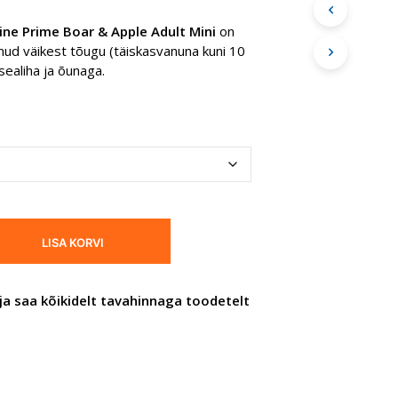
18,66 €
I
ne Prime Boar & Apple Adult Mini
on
S
kuni
nud väikest tõugu (täiskasvanuna kuni 10
E
I
sealiha ja õunaga.
79,41 €
O
L
E
T
O
O
T
E
I
D
LISA KORVI
.
ja saa kõikidelt tavahinnaga toodetelt