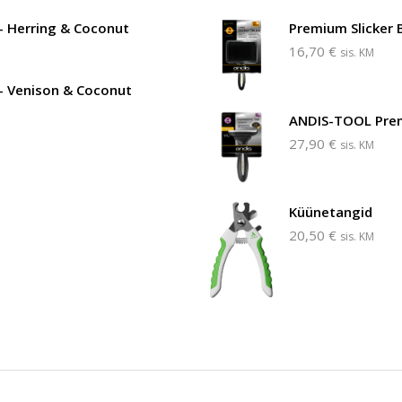
- Herring & Coconut
Premium Slicker 
16,70
€
sis. KM
- Venison & Coconut
ANDIS-TOOL Prem
27,90
€
sis. KM
Küünetangid
20,50
€
sis. KM