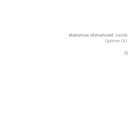
Maksmise võimalused:
Swedba
Optimer OÜ 
A