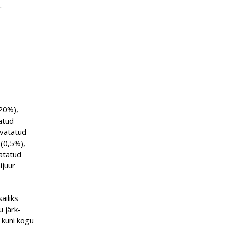
T
(20%),
tatud
ivatatud
 (0,5%),
vatatud
ijuur
äiliks
u järk-
 kuni kogu