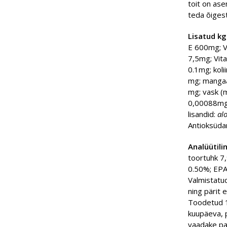
toit on ase
teda õiges
Lisatud kg
E 600mg; V
7,5mg; Vita
0.1mg; koli
mg; mang
mg; vask (m
0,00088mg,
lisandid:
al
Antioksüdan
Analüütili
toortuhk 7
0.50%; EPA
Valmistatud
ning pärit 
Toodetud 1
kuupäeva, 
vaadake par