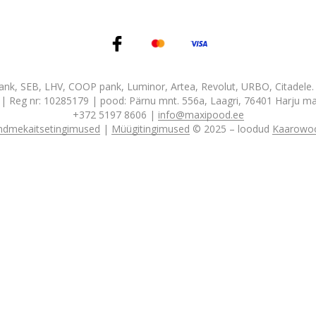
nk, SEB, LHV, COOP pank, Luminor, Artea, Revolut, URBO, Citadele
| Reg nr: 10285179 | pood: Pärnu mnt. 556a, Laagri, 76401 Harju ma
+372 5197 8606 |
info@maxipood.ee
ndmekaitsetingimused
|
Müügitingimused
© 2025 – loodud
Kaarowo