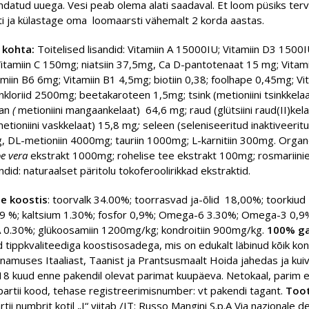
ndatud uuega. Vesi peab olema alati saadaval. Et loom püsiks terv
ti ja külastage oma loomaarsti vähemalt 2 korda aastas.
 kohta:
Toitelised lisandid:
Vitamiin A 15000IU; Vitamiin D3 1500IU
itamiin C 150mg; niatsiin 37,5mg, Ca D-pantotenaat 15 mg; Vitam
miin B6 6mg; Vitamiin B1 4,5mg; biotiin 0,38; foolhape 0,45mg; Vi
inkloriid 2500mg; beetakaroteen 1,5mg; tsink (metioniini tsinkkela
aan
(
metioniini mangaankelaat)
64,6 mg; raud (glütsiini raud(II)kel
etioniini vaskkelaat)
15,8
mg
;
seleen (seleniseeritud inaktiveerit
 DL-metioniin 4000mg; tauriin 1000mg; L-karnitiin 300mg. Organo
oe vera
ekstrakt 1000mg; rohelise tee ekstrakt 100mg; rosmariinie
did: naturaalset päritolu tokoferoolirikkad ekstraktid.
ne koostis
: toorvalk 34.00%; toorrasvad ja-õlid 18,00%; toorkiud
,9 %; kaltsium 1.30%; fosfor 0,9%; Omega-6 3.30%; Omega-3 0,
 0.30%; glükoosamiin 1200mg/kg; kondroitiin 900mg/kg.
100% ga
 tippkvaliteediga koostisosadega, mis on edukalt läbinud kõik kont
enamuses Itaaliast, Taanist ja Prantsusmaalt Hoida jahedas ja kui
8 kuud enne pakendil olevat parimat kuupäeva. Netokaal, parim 
partii kood, tehase registreerimisnumber: vt pakendi tagant.
Toot
tii numbrit kotil „I“ viitab /IT: Russo Mangini S.p.A Via nazionale de