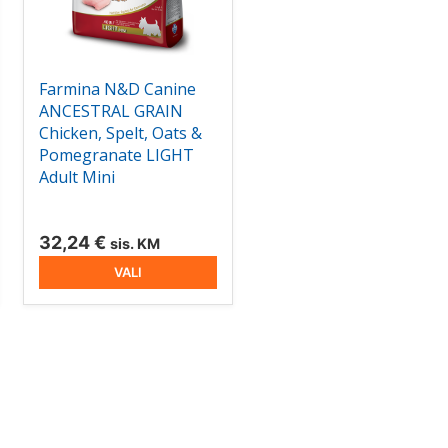
saab
teha
tootelehel.
Farmina N&D Canine
ANCESTRAL GRAIN
Chicken, Spelt, Oats &
Pomegranate LIGHT
Adult Mini
avahemik:
 €
32,24
€
sis. KM
VALI
 €