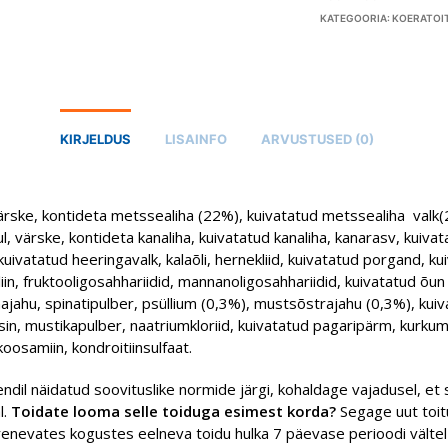
KATEGOORIA:
KOERATOI
KIRJELDUS
LISAINFO
ARVUSTUSED (0)
rske, kontideta metssealiha (22%), kuivatatud metssealiha valk
, värske, kontideta kanaliha, kuivatatud kanaliha, kanarasv, kuiva
uivatatud heeringavalk, kalaõli, hernekliid, kuivatatud porgand, ku
nuliin, fruktooligosahhariidid, mannanoligosahhariidid, kuivatatud õun
jahu, spinatipulber, psüllium (0,3%), mustsõstrajahu (0,3%), kui
n, mustikapulber, naatriumkloriid, kuivatatud pagaripärm, kurkum
koosamiin, kondroitiinsulfaat.
ndil näidatud soovituslike normide järgi, kohaldage vajadusel, et s
l.
Toidate looma selle toiduga esimest korda?
Segage uut toit
renevates kogustes eelneva toidu hulka 7 päevase perioodi vältel