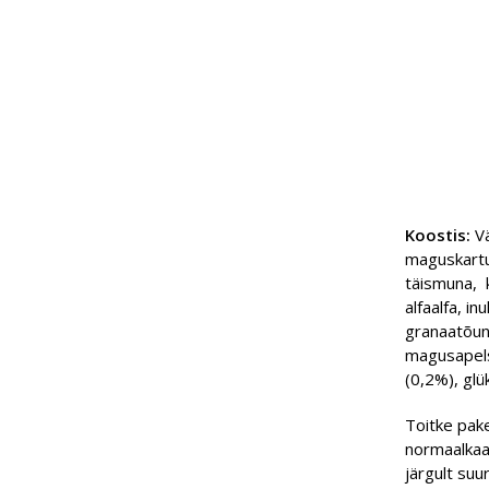
Koostis:
Vä
maguskartul
täismuna, k
alfaalfa, i
granaatõuna
magusapelsi
(0,2%), glü
Toitke pake
normaalkaa
järgult suu