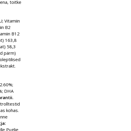
ena, toitke
; Vitamiin
iin B2
tamiin B12
at) 163,8
aat) 58,3
ud pärm)
leptilised
kstrakt.
 2.60%;
9%; DHA
rantii.
rolltestid
vas kohas.
enne
ja:
lle Puglie