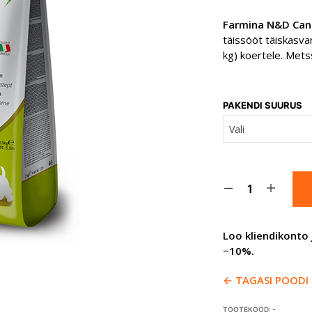
Farmina N&D Cani
täissööt täiskasva
kg) koertele. Mets
PAKENDI SUURUS
Loo kliendikonto 
−10%.
← TAGASI POODI
TOOTEKOOD:
-