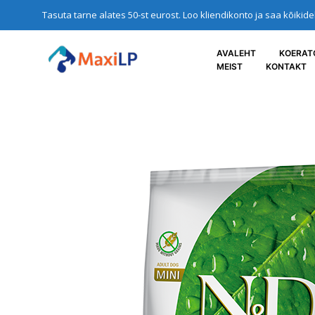
Tasuta tarne alates 50-st eurost. Loo kliendikonto ja saa kõikid
AVALEHT
KOERAT
MEIST
KONTAKT