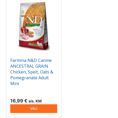
Sellel
tootel
on
mitu
varianti.
Valikuid
saab
teha
tootelehel.
Farmina N&D Canine
ANCESTRAL GRAIN
Chicken, Spelt, Oats &
Pomegranate Adult
Mini
avahemik:
 €
16,99
€
sis. KM
VALI
0 €