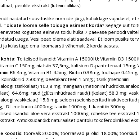
ulfaat, peiulille ekstrakt (luteiini allikas).
ndil näidatud soovituslike normide järgi, kohaldage vajadusel, et s
l.
Toidate looma selle toiduga esimest korda?
Segage uut toit
renevates kogustes eelneva toidu hulka 7 päevase perioodi vältel
ndatud uuega. Vesi peab olema alati saadaval. Et loom püsiks terv
ti ja külastage oma loomaarsti vähemalt 2 korda aastas.
 kohta:
Toitelised lisandid:
Vitamiin A 15000IU; Vitamiin D3 1500IU
itamiin C 150mg; niatsiin 37,5mg, kaltsium D-pantotenaat 15mg; 
miin B6 4mg; Vitamiin B1 4.5mg; Biotiin 0.38mg; foolhape 0.45mg; 
koliinkloriid 2500mg; beetakaroteen 1.5mg; ; tsink (metioniini
aloogi tsinkkelaat) 163,8 mg; mangaan (metioniini hüdroksüanaloo
at) 64,6mg; raud (glütsiinhüdraadi raud(II)kelaat) 58,3 mg; vask 
loogi vaskkelaat) 15,8 mg; seleen (seleniseeritud inaktiveeritud
, DL-metioniin 4000mg; tauriin 1000mg; L-karnitiin 300mg.
lised lisandid: aloe vera ekstrakt 1000mg; rohelise tee ekstrakt
kstrakt. Antioksüdandid: naturaalset päritolu tokoferoolirikkad eks
ne koostis
: toorvalk 30.00%; toorrasvad ja-õlid 18.00%; toorkiud