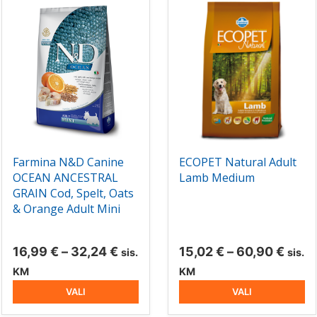
Sellel
Sellel
tootel
tootel
on
on
mitu
mitu
varianti.
varianti.
Valikuid
Valikuid
saab
saab
teha
teha
tootelehel.
tootelehel.
Farmina N&D Canine
ECOPET Natural Adult
OCEAN ANCESTRAL
Lamb Medium
GRAIN Cod, Spelt, Oats
& Orange Adult Mini
hemik:
Hinnavahemik:
Hinn
16,99
€
–
32,24
€
15,02
€
–
60,90
€
sis.
sis.
16,99 €
15,02
KM
KM
kuni
kuni
VALI
VALI
32,24 €
60,9