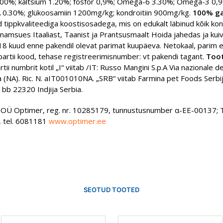
,00%; kaltsium 1.20%; fosfor 0,9%; Omega-6 3.30%; Omega-3 0,
 0.30%; glükoosamiin 1200mg/kg; kondroitiin 900mg/kg.
100% ga
 tippkvaliteediga koostisosadega, mis on edukalt läbinud kõik kont
enamsues Itaaliast, Taanist ja Prantsusmaalt Hoida jahedas ja kui
8 kuud enne pakendil olevat parimat kuupäeva. Netokaal, parim 
partii kood, tehase registreerimisnumber: vt pakendi tagant.
Toot
tii numbrit kotil „I“ viitab /IT: Russo Mangini S.p.A Via nazionale de
 (NA). Ric. N. aIT001010NA. „SRB“ viitab Farmina pet Foods Serbi
bb 22320 Indjija Serbia.
 OÜ Optimer, reg. nr. 10285179, tunnustusnumber α-EE-00137; 
n, tel. 6081181
www.optimer.ee
SEOTUD TOOTED