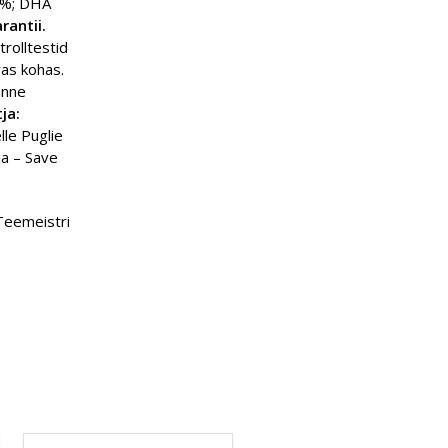
9%; DHA
rantii.
rolltestid
vas kohas.
enne
ja:
lle Puglie
ja – Save
Teemeistri