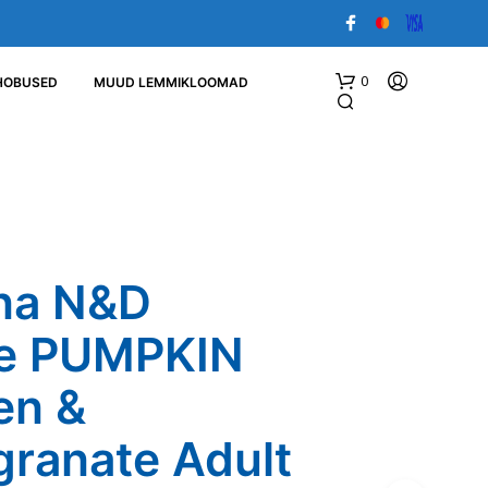
0
HOBUSED
MUUD LEMMIKLOOMAD
na N&D
e PUMPKIN
O
S
T
en &
U
K
ranate Adult
O
R
V