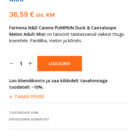
36,59
€
sis. KM
Farmina N&D Canine PUMPKIN Duck & Cantaloupe
Melon Adult Mini
on täissööt täiskasvanud väikest tõugu
koeretele. Pardiliha, melon ja kõrvits.
LISA KORVI
Loo kliendikonto ja saa kõikidelt tavahinnaga
toodetelt −10%.
← TAGASI POODI
TOOTEKOOD:
0166
KATEGOORIA:
KOERATOIT