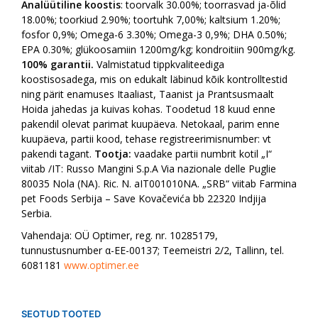
Analüütiline koostis
: toorvalk 30.00%; toorrasvad ja-õlid
18.00%; toorkiud 2.90%; toortuhk 7,00%; kaltsium 1.20%;
fosfor 0,9%; Omega-6 3.30%; Omega-3 0,9%; DHA 0.50%;
EPA 0.30%; glükoosamiin 1200mg/kg; kondroitiin 900mg/kg.
100% garantii.
Valmistatud tippkvaliteediga
koostisosadega, mis on edukalt läbinud kõik kontrolltestid
ning pärit enamuses Itaaliast, Taanist ja Prantsusmaalt
Hoida jahedas ja kuivas kohas. Toodetud 18 kuud enne
pakendil olevat parimat kuupäeva. Netokaal, parim enne
kuupäeva, partii kood, tehase registreerimisnumber: vt
pakendi tagant.
Tootja:
vaadake partii numbrit kotil „I“
viitab /IT: Russo Mangini S.p.A Via nazionale delle Puglie
80035 Nola (NA). Ric. N. aIT001010NA. „SRB“ viitab Farmina
pet Foods Serbija – Save Kovačevića bb 22320 Indjija
Serbia.
Vahendaja: OÜ Optimer, reg. nr. 10285179,
tunnustusnumber α-EE-00137; Teemeistri 2/2, Tallinn, tel.
6081181
www.optimer.ee
SEOTUD TOOTED