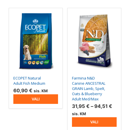
Sellel
Sellel
tootel
tootel
on
on
mitu
mitu
varianti.
varianti.
Valikuid
Valikuid
saab
saab
teha
teha
tootelehel.
tootelehel.
ECOPET Natural
Farmina N&D
Adult Fish Medium
Canine ANCESTRAL
GRAIN Lamb, Spelt,
60,90
€
sis. KM
Oats & Blueberry
Adult Med/Max
VALI
Hinnav
31,95
€
–
94,51
€
31,95 €
sis. KM
kuni
VALI
94,51 €