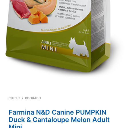
ESILEHT
/
KOERATOIT
Farmina N&D Canine PUMPKIN
Duck & Cantaloupe Melon Adult
Mini