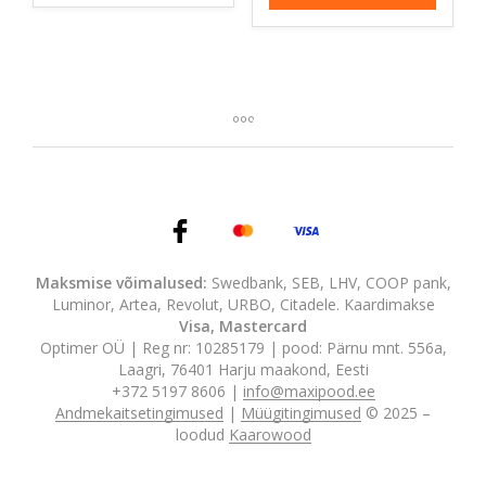
127,19 
Maksmise võimalused:
Swedbank, SEB, LHV, COOP pank,
Luminor, Artea, Revolut, URBO, Citadele. Kaardimakse
Visa, Mastercard
Optimer OÜ | Reg nr: 10285179 | pood: Pärnu mnt. 556a,
Laagri, 76401 Harju maakond, Eesti
+372 5197 8606 |
info@maxipood.ee
Andmekaitsetingimused
|
Müügitingimused
© 2025 –
loodud
Kaarowood