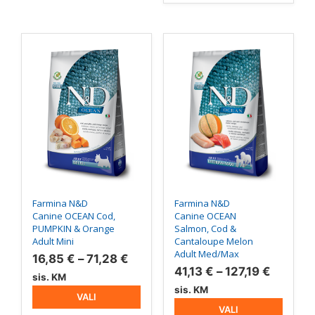
Sellel
Sellel
tootel
tootel
on
on
mitu
mitu
varianti.
varianti.
Valikuid
Valikuid
saab
saab
teha
teha
tootelehel.
tootelehel.
Farmina N&D
Farmina N&D
Canine OCEAN Cod,
Canine OCEAN
PUMPKIN & Orange
Salmon, Cod &
Adult Mini
Cantaloupe Melon
Adult Med/Max
Hinnavahemik:
16,85
€
–
71,28
€
Hinnav
41,13
€
–
127,19
€
16,85 €
sis. KM
41,13 €
sis. KM
kuni
VALI
kuni
71,28 €
VALI