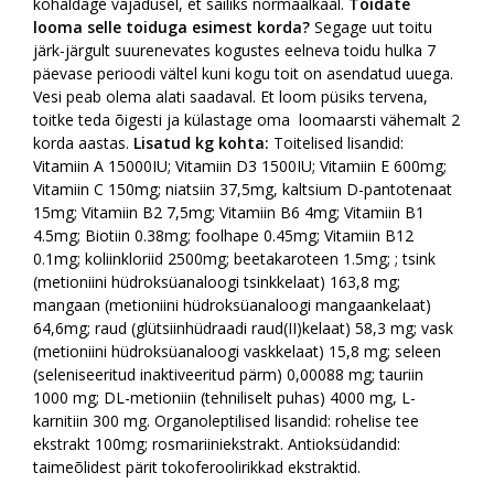
kohaldage vajadusel, et säiliks normaalkaal.
Toidate
looma selle toiduga esimest korda?
Segage uut toitu
järk-järgult suurenevates kogustes eelneva toidu hulka 7
päevase perioodi vältel kuni kogu toit on asendatud uuega.
Vesi peab olema alati saadaval. Et loom püsiks tervena,
toitke teda õigesti ja külastage oma loomaarsti vähemalt 2
korda aastas.
Lisatud kg kohta:
Toitelised lisandid:
Vitamiin A 15000IU; Vitamiin D3 1500IU; Vitamiin E 600mg;
Vitamiin C 150mg; niatsiin 37,5mg, kaltsium D-pantotenaat
15mg; Vitamiin B2 7,5mg; Vitamiin B6 4mg; Vitamiin B1
4.5mg; Biotiin 0.38mg; foolhape 0.45mg; Vitamiin B12
0.1mg; koliinkloriid 2500mg; beetakaroteen 1.5mg; ; tsink
(metioniini hüdroksüanaloogi tsinkkelaat) 163,8 mg;
mangaan (metioniini hüdroksüanaloogi mangaankelaat)
64,6mg; raud (glütsiinhüdraadi raud(II)kelaat) 58,3 mg; vask
(metioniini hüdroksüanaloogi vaskkelaat) 15,8 mg; seleen
(seleniseeritud inaktiveeritud pärm) 0,00088 mg; tauriin
1000 mg; DL-metioniin (tehniliselt puhas) 4000 mg, L-
karnitiin 300 mg. Organoleptilised lisandid: rohelise tee
ekstrakt 100mg; rosmariiniekstrakt. Antioksüdandid:
taimeõlidest pärit tokoferoolirikkad ekstraktid.