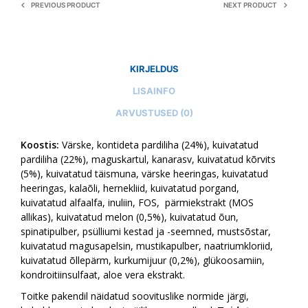
PREVIOUS PRODUCT
NEXT PRODUCT
KIRJELDUS
LISAINFO
ARVUSTUSED (0)
Koostis:
Värske, kontideta pardiliha (24%), kuivatatud
pardiliha (22%), maguskartul, kanarasv, kuivatatud kõrvits
(5%), kuivatatud täismuna, värske heeringas, kuivatatud
heeringas, kalaõli, hernekliid, kuivatatud porgand,
kuivatatud alfaalfa, inuliin, FOS, pärmiekstrakt (MOS
allikas), kuivatatud melon (0,5%), kuivatatud õun,
spinatipulber, psülliumi kestad ja -seemned, mustsõstar,
kuivatatud magusapelsin, mustikapulber, naatriumkloriid,
kuivatatud õllepärm, kurkumijuur (0,2%), glükoosamiin,
kondroitiinsulfaat, aloe vera ekstrakt.
Toitke pakendil näidatud soovituslike normide järgi,