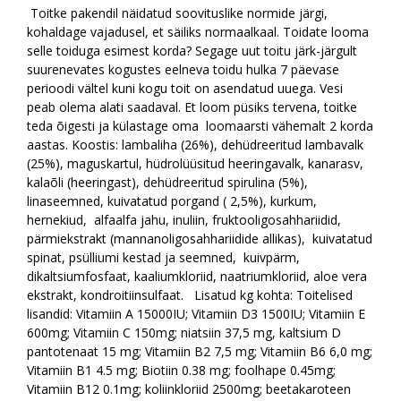
Toitke pakendil näidatud soovituslike normide järgi,
kohaldage vajadusel, et säiliks normaalkaal. Toidate looma
selle toiduga esimest korda? Segage uut toitu järk-järgult
suurenevates kogustes eelneva toidu hulka 7 päevase
perioodi vältel kuni kogu toit on asendatud uuega. Vesi
peab olema alati saadaval. Et loom püsiks tervena, toitke
teda õigesti ja külastage oma loomaarsti vähemalt 2 korda
aastas. Koostis: lambaliha (26%), dehüdreeritud lambavalk
(25%), maguskartul, hüdrolüüsitud heeringavalk, kanarasv,
kalaõli (heeringast), dehüdreeritud spirulina (5%),
linaseemned, kuivatatud porgand ( 2,5%), kurkum,
hernekiud, alfaalfa jahu, inuliin, fruktooligosahhariidid,
pärmiekstrakt (mannanoligosahhariidide allikas), kuivatatud
spinat, psülliumi kestad ja seemned, kuivpärm,
dikaltsiumfosfaat, kaaliumkloriid, naatriumkloriid, aloe vera
ekstrakt, kondroitiinsulfaat. Lisatud kg kohta:
Toitelised
lisandid:
Vitamiin A 15000IU; Vitamiin D3 1500IU; Vitamiin E
600mg; Vitamiin C 150mg; niatsiin 37,5 mg, kaltsium D
pantotenaat 15 mg; Vitamiin B2 7,5 mg; Vitamiin B6 6,0 mg;
Vitamiin B1 4.5 mg; Biotiin 0.38 mg; foolhape 0.45mg;
Vitamiin B12 0.1mg; koliinkloriid 2500mg; beetakaroteen