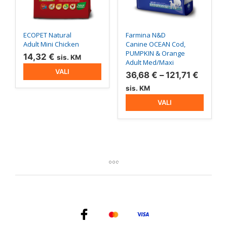
tootelehel.
tootelehel.
ECOPET Natural
Farmina N&D
Adult Mini Chicken
Canine OCEAN Cod,
PUMPKIN & Orange
14,32
€
sis. KM
Adult Med/Maxi
VALI
Hinnav
36,68
€
–
121,71
€
36,68 
sis. KM
kuni
VALI
121,71 