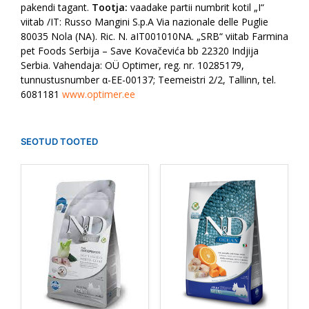
pakendi tagant.
Tootja:
vaadake partii numbrit kotil „I“
viitab /IT: Russo Mangini S.p.A Via nazionale delle Puglie
80035 Nola (NA). Ric. N. aIT001010NA. „SRB“ viitab Farmina
pet Foods Serbija – Save Kovačevića bb 22320 Indjija
Serbia. Vahendaja: OÜ Optimer, reg. nr. 10285179,
tunnustusnumber α-EE-00137; Teemeistri 2/2, Tallinn, tel.
6081181
www.optimer.ee
SEOTUD TOOTED
Sellel
Sellel
tootel
tootel
on
on
mitu
mitu
varianti.
varianti.
Valikuid
Valikuid
saab
saab
teha
teha
tootelehel.
tootelehel.