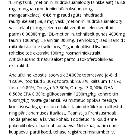
1.5mg; tsink (metioniini hüdroksüanaloogi tsinkkelaat) 163,8
mg; mangaan (metioniini hüdroksüanaloogi
mangaankelaat) 64,6 mg; raud (glütsiinhüdraadi
raud(II)kelaat) 58,3 mg; vask (metioniini hüdroksüanaloogi
vaskkelaat) 4 mg; seleen (inaktiveeritud seleniseeritud
pärm) 0,00088mg;, DL-metioniin, tehniliselt puhas 4000mg;
tauriin 1000mg; L-karnitiin
300mg. Tehnoloogilised lisandid :
mikrokristalliline tselluloos, Organoleptilised lisandid:
rohelise tee ekstrakt 100mg; rosmariiniekstrakt.
Antioksüdandid: naturaalset päritolu tokoferoolirikkad
ekstraktid.
Analüütiline koostis: toorvalk 34.00%; toorrasvad ja-õlid
18,00%; toorkiud 3,30%; toortuhk 8,60 %; kaltsium 1,10%;
fosfor 0,80%; Omega-6 3,30%; Omega-3 0,90%; DHA
0,50%; EPA 0,30%; glükoosamiin 1200mg/kg; kondroitiin
900mg/kg.
100% garantii.
Valmistatud tippkvaliteediga
koostisosadega, mis on edukalt läbinud kõik kontrolltestid
ning pärit enamuses Itaaliast, Taanist ja Prantsusmaalt
Hoida jahedas ja kuivas kohas. Toodetud 18 kuud enne
pakendil olevat parimat kuupäeva. Netokaal, parim enne
kuupäeva, partii kood, tehase registreerimisnumber: vt