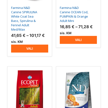
Farmina N&D
Farmina N&D
Canine SPIRULINA
Canine OCEAN Cod,
White Coat Sea
PUMPKIN & Orange
Bass, Spirulina &
Adult Mini
Fennel Adult
Hinnav
16,85
€
–
71,28
€
Med/Max
16,85 €
sis. KM
Hinnavahemik:
41,65
€
–
101,17
€
kuni
VALI
41,65 €
sis. KM
71,28 €
kuni
VALI
101,17 €
Sellel
Sellel
tootel
tootel
on
on
mitu
mitu
varianti.
varianti.
Valikuid
Valikuid
saab
saab
teha
teha