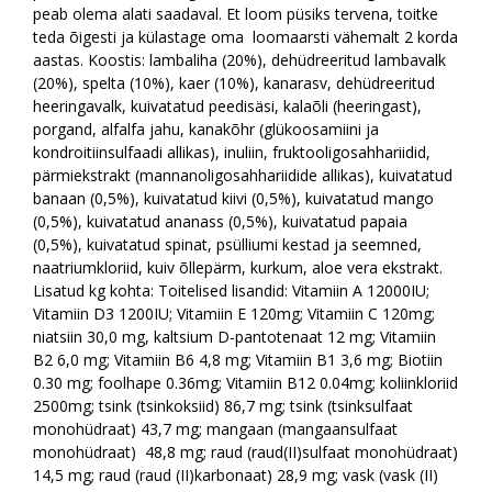
peab olema alati saadaval. Et loom püsiks tervena, toitke
teda õigesti ja külastage oma loomaarsti vähemalt 2 korda
aastas. Koostis: lambaliha (20%), dehüdreeritud lambavalk
(20%), spelta (10%), kaer (10%), kanarasv, dehüdreeritud
heeringavalk, kuivatatud peedisäsi, kalaõli (heeringast),
porgand, alfalfa jahu, kanakõhr (glükoosamiini ja
kondroitiinsulfaadi allikas), inuliin, fruktooligosahhariidid,
pärmiekstrakt (mannanoligosahhariidide allikas), kuivatatud
banaan (0,5%), kuivatatud kiivi (0,5%), kuivatatud mango
(0,5%), kuivatatud ananass (0,5%), kuivatatud papaia
(0,5%), kuivatatud spinat, psülliumi kestad ja seemned,
naatriumkloriid, kuiv õllepärm, kurkum, aloe vera ekstrakt.
Lisatud kg kohta:
Toitelised lisandid:
Vitamiin A 12000IU;
Vitamiin D3 1200IU; Vitamiin E 120mg; Vitamiin C 120mg;
niatsiin 30,0 mg, kaltsium D-pantotenaat 12 mg; Vitamiin
B2 6,0 mg; Vitamiin B6 4,8 mg; Vitamiin B1 3,6 mg; Biotiin
0.30 mg; foolhape 0.36mg; Vitamiin B12 0.04mg; koliinkloriid
2500mg; tsink (tsinkoksiid) 86,7 mg; tsink (tsinksulfaat
monohüdraat) 43,7 mg; mangaan (mangaansulfaat
monohüdraat) 48,8 mg; raud (raud(II)sulfaat monohüdraat)
14,5 mg; raud (raud (II)karbonaat) 28,9 mg; vask (vask (II)