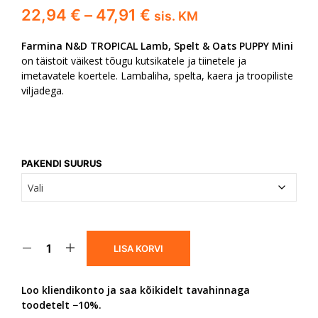
Hinnavahemik:
22,94
€
–
47,91
€
sis. KM
22,94 €
Farmina N&D TROPICAL Lamb, Spelt & Oats PUPPY Mini
kuni
on täistoit väikest tõugu kutsikatele ja tiinetele ja
imetavatele koertele. Lambaliha, spelta, kaera ja troopiliste
47,91 €
viljadega.
PAKENDI SUURUS
LISA KORVI
Loo kliendikonto ja saa kõikidelt tavahinnaga
toodetelt −10%.