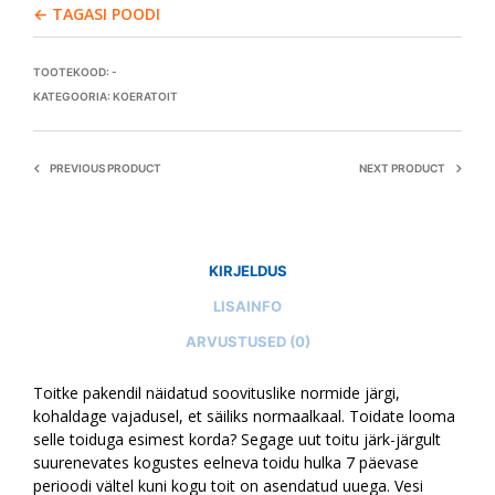
← TAGASI POODI
TOOTEKOOD:
-
KATEGOORIA:
KOERATOIT
PREVIOUS PRODUCT
NEXT PRODUCT
KIRJELDUS
LISAINFO
ARVUSTUSED (0)
Toitke pakendil näidatud soovituslike normide järgi,
kohaldage vajadusel, et säiliks normaalkaal. Toidate looma
selle toiduga esimest korda? Segage uut toitu järk-järgult
suurenevates kogustes eelneva toidu hulka 7 päevase
perioodi vältel kuni kogu toit on asendatud uuega. Vesi