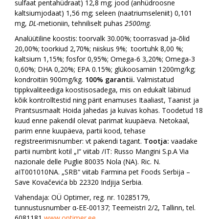
sulfaat pentahüdraat) 12,8 mg; jood (anhüdroosne
kaltsiumjodaat) 1,56 mg; seleen (naatriumseleniit) 0,101
mg,
DL-
metioniin, tehniliselt puhas
2500mg.
Analüütiline koostis: toorvalk 30.00%; toorrasvad ja-õlid
20,00%; toorkiud 2,70%; niiskus 9%; toortuhk 8,00 %;
kaltsium 1,15%; fosfor 0,95%; Omega-6 3,20%; Omega-3
0,60%; DHA 0,20%; EPA 0.15%; glükoosamiin 1200mg/kg;
kondroitiin 900mg/kg.
100% garantii.
Valmistatud
tippkvaliteediga koostisosadega, mis on edukalt läbinud
kõik kontrolltestid ning pärit enamuses Itaaliast, Taanist ja
Prantsusmaalt Hoida jahedas ja kuivas kohas. Toodetud 18
kuud enne pakendil olevat parimat kuupäeva. Netokaal,
parim enne kuupäeva, partii kood, tehase
registreerimisnumber: vt pakendi tagant.
Tootja:
vaadake
partii numbrit kotil „I“ viitab /IT: Russo Mangini S.p.A Via
nazionale delle Puglie 80035 Nola (NA). Ric. N.
aIT001010NA. „SRB“ viitab Farmina pet Foods Serbija –
Save Kovačevića bb 22320 Indjija Serbia.
Vahendaja: OÜ Optimer, reg. nr. 10285179,
tunnustusnumber α-EE-00137; Teemeistri 2/2, Tallinn, tel.
6081181
www.optimer.ee