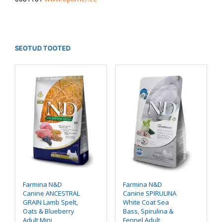
SEOTUD TOOTED
Sellel
Sellel
tootel
tootel
on
on
mitu
mitu
varianti.
varianti.
Valikuid
Valikuid
saab
saab
teha
teha
tootelehel.
tootelehel.
Farmina N&D
Farmina N&D
Canine ANCESTRAL
Canine SPIRULINA
GRAIN Lamb Spelt,
White Coat Sea
Oats & Blueberry
Bass, Spirulina &
Adult Mini
Fennel Adult