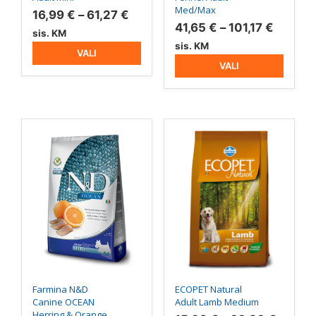
Med/Max
Hinnavahemik:
16,99
€
–
61,27
€
Hinnav
41,65
€
–
101,17
€
16,99 €
sis. KM
41,65 €
sis. KM
kuni
VALI
kuni
61,27 €
VALI
101,17 
Sellel
Sellel
tootel
tootel
on
on
mitu
mitu
varianti.
varianti.
Valikuid
Valikuid
saab
saab
teha
teha
tootelehel.
tootelehel.
Farmina N&D
ECOPET Natural
Canine OCEAN
Adult Lamb Medium
Herring & Orange