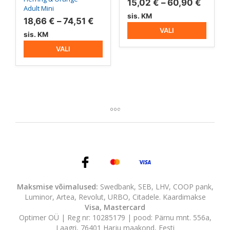
Hinnav
15,02
€
–
60,90
€
Adult Mini
15,02 
sis. KM
Hinnavahemik:
18,66
€
–
74,51
€
kuni
VALI
18,66 €
sis. KM
60,90 
kuni
VALI
74,51 €
Maksmise võimalused:
Swedbank, SEB, LHV, COOP pank,
Luminor, Artea, Revolut, URBO, Citadele. Kaardimakse
Visa, Mastercard
Optimer OÜ | Reg nr: 10285179 | pood: Pärnu mnt. 556a,
Laagri, 76401 Harju maakond, Eesti