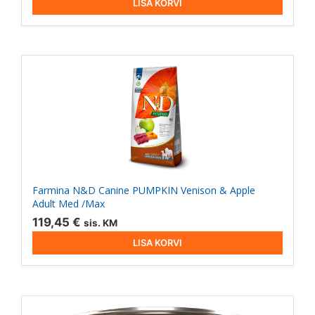
LISA KORVI
Farmina N&D Canine PUMPKIN Venison & Apple
Adult Med /Max
119,45
€
sis. KM
LISA KORVI