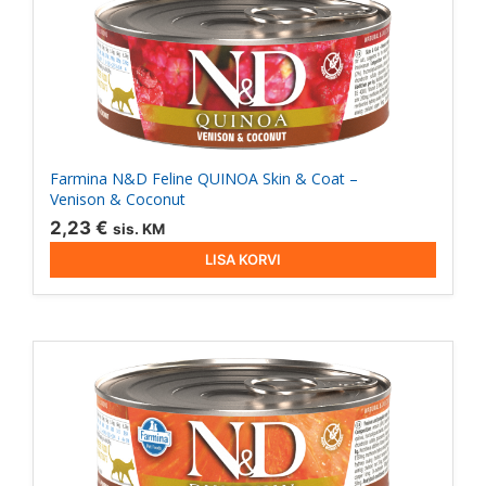
Farmina N&D Feline QUINOA Skin & Coat –
Venison & Coconut
2,23
€
sis. KM
LISA KORVI