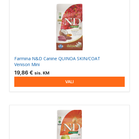
Sellel
tootel
on
mitu
varianti.
Valikuid
saab
teha
Farmina N&D Canine QUINOA SKIN/COAT
tootelehel.
Venison Mini
19,86
€
sis. KM
VALI
Sellel
tootel
on
mitu
varianti.