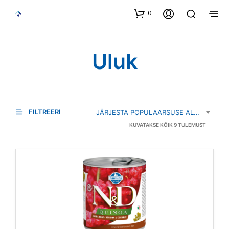
0
Uluk
FILTREERI
JÄRJESTA POPULAARSUSE ALUSEL
SORTEER
KUVATAKSE KÕIK 9 TULEMUST
POPULA
JÄRGI