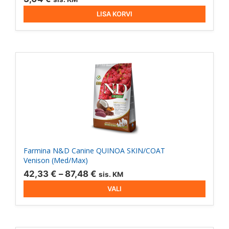
LISA KORVI
Sellel
tootel
on
mitu
varianti.
Valikuid
saab
teha
Farmina N&D Canine QUINOA SKIN/COAT
tootelehel.
Venison (Med/Max)
Hinnavahemik:
42,33
€
–
87,48
€
sis. KM
42,33 €
VALI
kuni
87,48 €