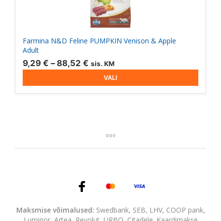
Valikuid
saab
teha
Farmina N&D Feline PUMPKIN Venison & Apple
tootelehel.
Adult
Hinnavahemik:
9,29
€
–
88,52
€
sis. KM
9,29 €
VALI
kuni
88,52 €
Maksmise võimalused:
Swedbank, SEB, LHV, COOP pank,
Luminor, Artea, Revolut, URBO, Citadele. Kaardimakse