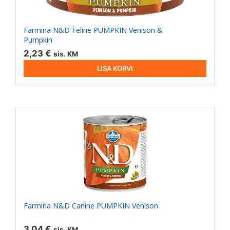
Farmina N&D Feline PUMPKIN Venison &
Pumpkin
2,23
€
sis. KM
LISA KORVI
Farmina N&D Canine PUMPKIN Venison
3,04
€
sis. KM