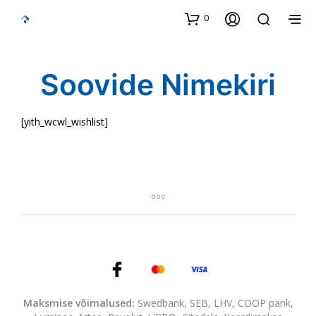
0
Soovide Nimekiri
[yith_wcwl_wishlist]
Maksmise võimalused:
Swedbank, SEB, LHV, COOP pank,