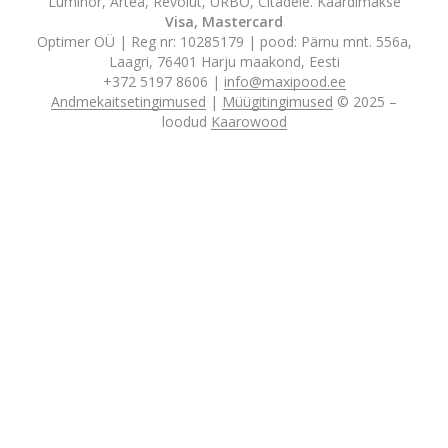
Luminor, Artea, Revolut, URBO, Citadele. Kaardimakse
Visa, Mastercard
Optimer OÜ | Reg nr: 10285179 | pood: Pärnu mnt. 556a,
Laagri, 76401 Harju maakond, Eesti
+372 5197 8606 |
info@maxipood.ee
Andmekaitsetingimused
|
Müügitingimused
© 2025 –
loodud
Kaarowood