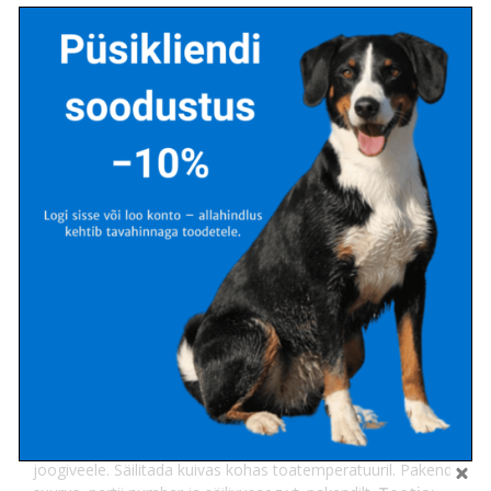
Beaphar’s Kitty’s Junior
täiendsööt maiuste kujul kasside
ja kassipoegade (alates 6 nädala vanusest) ainevahetuse
toetuseks. Ideaalne täiendsööt igapäevasele ratsioonile.
Sisaldab kasvuks ja arenguks vajalikke vitamiine ja
mineraalaineid. Lisatud biotiin aitab kaasa karvastiku
tervisele ja tugevdab küüsi.
Koostis:
piim ja
piimasaadused, suhkrud, mineraalained, kala ja
kalasaadused, inaktiveeritud pärmid, rasvad, liha ja
loomsed kõrvalsaadused, taimset päritolu kõrvalsaadused.
Analüütiline koostis
: toorvalk 9,9%; toorkiud 6,8%;
toorrasvad ja -õlid 2,1%; toortuhk 15%; niiskus 2,6%;
kaltsium 3,2%; fosfor 2%; naatrum 0,96%; kaalium 1,3%;
magneesium 0,088%:
Lisatud kg kohta
: vit. B1 (3a820)
53mg; vit. B2 (3a825i) 45 mg; vit. B6 (3a831) 41 mg;
nikotiinamiid 680 mg; kaltsium-D-pantotenaat (3a841) 57
mg; vit. B6 (3a831) 15 mg; vit B12 (tsüanokobalamiin) 2300
µg; biotiin (3a880) 1400 µg; antioksüdandid; konservandid.
Annustamine
: Mitte rohkem kui -8 tabletti 1 kg KM kohta
päevas. Loomadel peab alati olema juurdepääs puhtale
joogiveele. Säilitada kuivas kohas toatemperatuuril. Pakendi