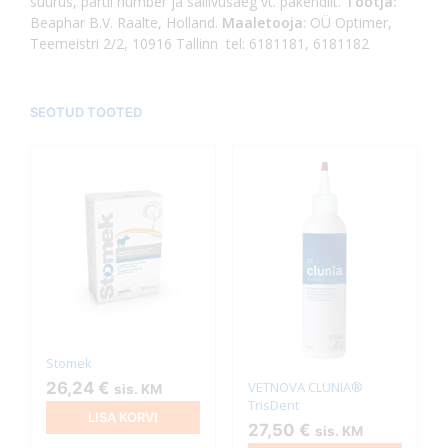
suurus, partii number ja säilivusaeg vt. pakendilt.
Tootja:
Beaphar B.V. Raalte, Holland.
Maaletooja
: OÜ Optimer,
Teemeistri 2/2, 10916 Tallinn tel: 6181181, 6181182
SEOTUD TOOTED
Stomek
VETNOVA CLUNIA®
26,24
€
sis. KM
TrisDent
LISA KORVI
27,50
€
sis. KM