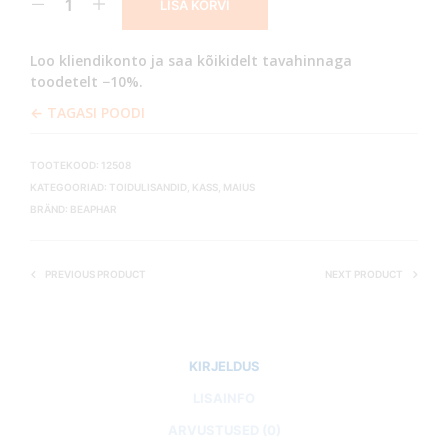
LISA KORVI
Loo kliendikonto ja saa kõikidelt tavahinnaga
toodetelt −10%.
← TAGASI POODI
TOOTEKOOD:
12508
KATEGOORIAD:
TOIDULISANDID
,
KASS
,
MAIUS
BRÄND:
BEAPHAR
PREVIOUS PRODUCT
NEXT PRODUCT
KIRJELDUS
LISAINFO
ARVUSTUSED (0)