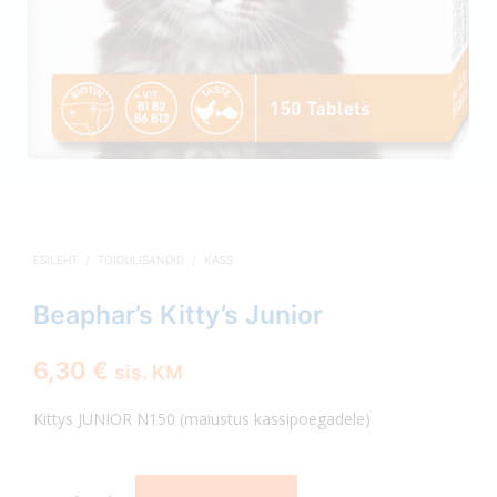
ESILEHT
/
TOIDULISANDID
/
KASS
Beaphar’s Kitty’s Junior
6,30
€
sis. KM
Kittys JUNIOR N150 (maiustus kassipoegadele)