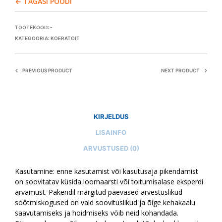
← TAGASI POODI
TOOTEKOOD:
-
KATEGOORIA:
KOERATOIT
PREVIOUS PRODUCT
NEXT PRODUCT
KIRJELDUS
LISAINFO
ARVUSTUSED (0)
Kasutamine: enne kasutamist või kasutusaja pikendamist
on soovitatav küsida loomaarsti või toitumisalase eksperdi
arvamust. Pakendil märgitud päevased arvestuslikud
söötmiskogused on vaid soovituslikud ja õige kehakaalu
saavutamiseks ja hoidmiseks võib neid kohandada.