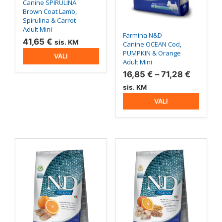
teha
teha
Canine SPIRULINA
tootelehel.
tootelehel.
Brown Coat Lamb,
Spirulina & Carrot
Adult Mini
Farmina N&D
41,65
€
sis. KM
Canine OCEAN Cod,
PUMPKIN & Orange
VALI
Adult Mini
Hinnav
16,85
€
–
71,28
€
16,85 €
sis. KM
kuni
VALI
71,28 €
Sellel
Sellel
tootel
tootel
on
on
mitu
mitu
varianti.
varianti.
Valikuid
Valikuid
saab
saab