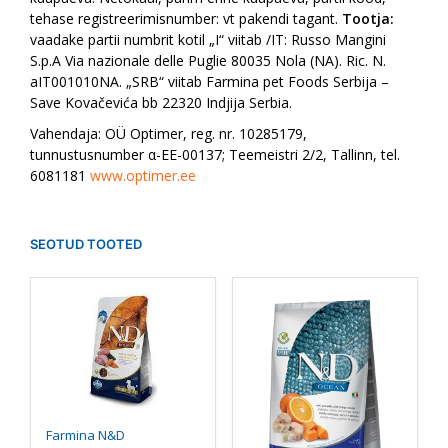
tehase registreerimisnumber: vt pakendi tagant.
Tootja:
vaadake partii numbrit kotil „I“ viitab /IT: Russo Mangini
S.p.A Via nazionale delle Puglie 80035 Nola (NA). Ric. N.
aIT001010NA. „SRB“ viitab Farmina pet Foods Serbija –
Save Kovačevića bb 22320 Indjija Serbia.
Vahendaja: OÜ Optimer, reg. nr. 10285179,
tunnustusnumber α-EE-00137; Teemeistri 2/2, Tallinn, tel.
6081181
www.optimer.ee
SEOTUD TOOTED
Sellel
Sellel
tootel
tootel
on
on
mitu
mitu
varianti.
varianti.
Valikuid
Valikuid
saab
saab
Farmina N&D