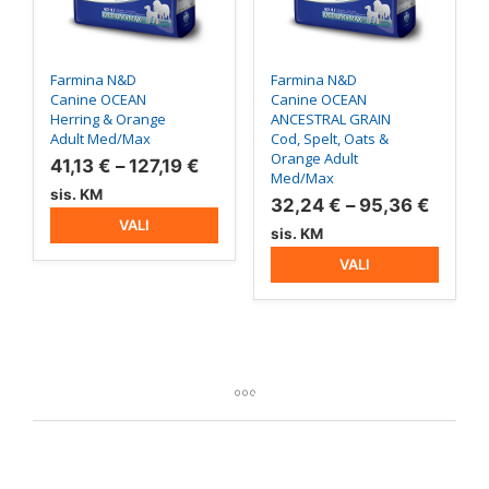
teha
teha
tootelehel.
tootelehel.
Farmina N&D
Farmina N&D
Canine OCEAN
Canine OCEAN
Herring & Orange
ANCESTRAL GRAIN
Adult Med/Max
Cod, Spelt, Oats &
Orange Adult
Hinnavahemik:
41,13
€
–
127,19
€
Med/Max
41,13 €
sis. KM
Hinna
32,24
€
–
95,36
€
kuni
VALI
32,24
sis. KM
127,19 €
kuni
VALI
95,36