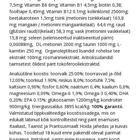
7,5mg; Vitamiin B6 6mg; Vitamiin B1 4,5mg; biotiin 0,38;
foolhape 0,45mg; Vitamiin B12 0.1mg; koliinkloriid 2500mg;
beetakaroteen 1,5mg; tsink (metioniini tsinkkelaat) 163,8
mg; mangaan
(
metioniini mangaankelaat)
64,6 mg; raud
(glütsiini raud(II)kelaat) 58,3 mg; vask (metioniini vaskkelaat)
15,8
mg
;
seleen (seleniseeritud inaktiveeritud pärm)
0,00088mg, DL-metioniin 2000 mg; tauriin 1000 mg; L-
karnitiin 250 mg.
Organoleptilised lisandid:
rohelise tee
ekstrakt 100mg; rosmariiniekstrakt.
Antioksüdandid:
taimsetest õlidest pärit tokoferooliekstraktid.
Analüütiline koostis: toorvalk 25.00%; toorrasvad ja-õlid
12.00%; toorkiud 1.90%; niiskus 8,0%; toortuhk 7,5%;
kaltsium 0,90%; fosfor 0,60%; naatrium 0,4%; kaalium 0,6%;
magneesium 0,09%; Omega-6 1,9%; Omega-3 0,40%; DHA
0,20%; EPA 0.15%; glükoosamiin 1200mg/kg; kondroitiin
900mg/kg. Energiasisaldus 3895 kcal/kg.
100% garantii.
Valmistatud tippkvaliteediga koostisosadega, mis on
edukalt läbinud kõik kontrolltestid ning pärit enamuses
Itaaliast, Taanist ja Prantsusmaalt Hoida jahedas ja kuivas
kohas. Toodetud 18 kuud enne pakendil olevat parimat
kuupäeva. Netokaal, parim enne kuupäeva, partii kood,