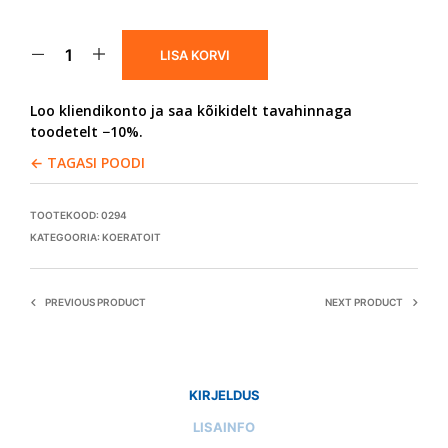
LISA KORVI
Loo kliendikonto ja saa kõikidelt tavahinnaga
toodetelt −10%.
← TAGASI POODI
TOOTEKOOD:
0294
KATEGOORIA:
KOERATOIT
PREVIOUS PRODUCT
NEXT PRODUCT
KIRJELDUS
LISAINFO