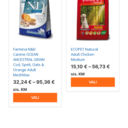
mitu
mitu
varianti.
varianti.
Valikuid
Valikuid
saab
saab
teha
teha
tootelehel.
tootelehel.
Farmina N&D
ECOPET Natural
Canine OCEAN
Adult Chicken
ANCESTRAL GRAIN
Medium
Cod, Spelt, Oats &
Hinnav
15,10
€
–
56,73
€
Orange Adult
15,10 €
sis. KM
Med/Max
kuni
Hinnavahemik:
32,24
€
–
95,36
€
VALI
56,73 €
32,24 €
sis. KM
kuni
VALI
95,36 €