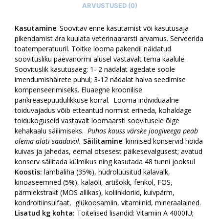
ARVUSTUSED (0)
Kasutamine
: Soovitav enne kasutamist või kasutusaja
pikendamist ära kuulata veterinaararsti arvamus. Serveerida
toatemperatuuril. Toitke looma pakendil näidatud
soovitusliku päevanormi alusel vastavalt tema kaalule.
Soovituslik kasutusaeg: 1- 2 nädalat ägedate soole
imendumishäirete puhul; 3-12 nädalat halva seedimise
kompenseerimiseks. Eluaegne kroonilise
pankreasepuudulikkuse korral. Looma individuaalne
toiduvajadus võib etteantud normist erineda, kohaldage
toidukoguseid vastavalt loomaarsti soovitusele õige
kehakaalu säilimiseks.
Puhas kauss värske joogiveega peab
olema alati saadaval.
Säilitamine
: kinnised konservid hoida
kuivas ja jahedas, eemal otsesest päikesevalgusest; avatud
konserv säilitada külmikus ning kasutada 48 tunni jooksul
Koostis:
lambaliha (35%), hüdrolüüsitud kalavalk,
kinoaseemned (5%), kalaõli, artišokk, fenkol, FOS,
pärmiekstrakt (MOS allikas), koliinkloriid, kuivpärm,
kondroitiinsulfaat, glükoosamiin, vitamiinid, mineraalained.
Lisatud kg kohta:
Toitelised lisandid: Vitamiin A 4000IU;