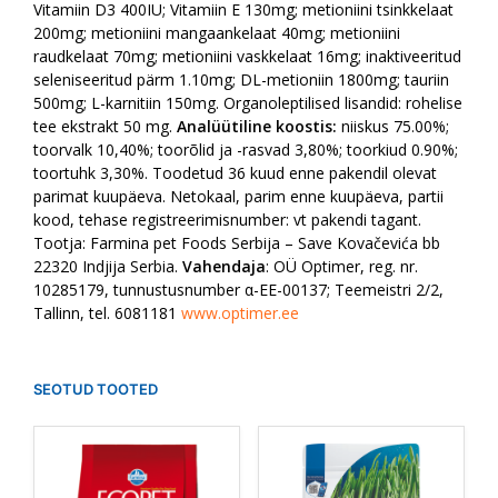
Vitamiin D3 400IU; Vitamiin E 130mg; metioniini tsinkkelaat
200mg; metioniini mangaankelaat 40mg; metioniini
raudkelaat 70mg; metioniini vaskkelaat 16mg; inaktiveeritud
seleniseeritud pärm 1.10mg; DL-metioniin 1800mg; tauriin
500mg; L-karnitiin 150mg. Organoleptilised lisandid: rohelise
tee ekstrakt 50 mg.
Analüütiline koostis:
niiskus 75.00%;
toorvalk 10,40%; toorõlid ja -rasvad 3,80%; toorkiud 0.90%;
toortuhk 3,30%. Toodetud 36 kuud enne pakendil olevat
parimat kuupäeva. Netokaal, parim enne kuupäeva, partii
kood, tehase registreerimisnumber: vt pakendi tagant.
Tootja: Farmina pet Foods Serbija – Save Kovačevića bb
22320 Indjija Serbia.
Vahendaja
: OÜ Optimer, reg. nr.
10285179, tunnustusnumber α-EE-00137; Teemeistri 2/2,
Tallinn, tel. 6081181
www.optimer.ee
SEOTUD TOOTED
Sellel
Sellel
tootel
tootel