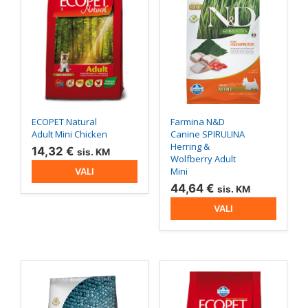
on
on
mitu
mitu
varianti.
varianti.
Valikuid
Valikuid
saab
saab
teha
teha
tootelehel.
tootelehel.
ECOPET Natural
Farmina N&D
Adult Mini Chicken
Canine SPIRULINA
Herring &
14,32
€
sis. KM
Wolfberry Adult
Mini
VALI
44,64
€
sis. KM
VALI
Sellel
Sellel
tootel
tootel
on
on