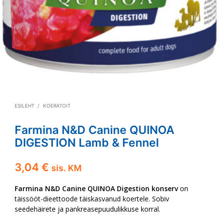
ESILEHT
/
KOERATOIT
Farmina N&D Canine QUINOA
DIGESTION Lamb & Fennel
3,04
€
sis. KM
Farmina N&D Canine QUINOA Digestion konserv
on
täissööt-dieettoode täiskasvanud koertele. Sobiv
seedehäirete ja pankreasepuudulikkuse korral.