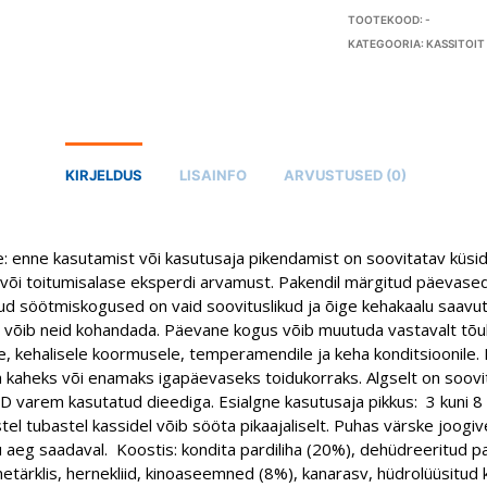
TOOTEKOOD:
-
KATEGOORIA:
KASSITOIT
KIRJELDUS
LISAINFO
ARVUSTUSED (0)
: enne kasutamist või kasutusaja pikendamist on soovitatav küsi
 või toitumisalase eksperdi arvamust. Pakendil märgitud päevase
kud söötmiskogused on vaid soovituslikud ja õige kehakaalu saavu
 võib neid kohandada. Päevane kogus võib muutuda vastavalt tõu
, kehalisele koormusele, temperamendile ja keha konditsioonile. 
a kaheks või enamaks igapäevaseks toidukorraks. Algselt on soovi
D varem kasutatud dieediga.
Esialgne kasutusaja pikkus:
3 kuni 8 
stel tubastel kassidel võib sööta pikaajaliselt. Puhas värske joogi
aeg saadaval. Koostis: kondita pardiliha (20%), dehüdreeritud par
etärklis, hernekliid, kinoaseemned (8%), kanarasv, hüdrolüüsitud k