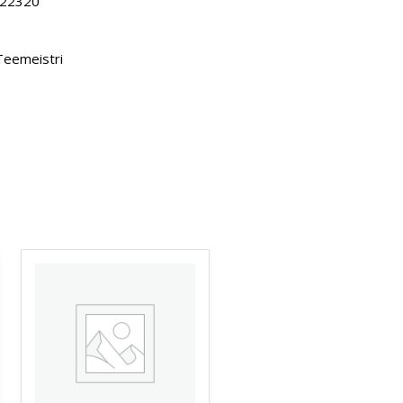
b 22320
Teemeistri