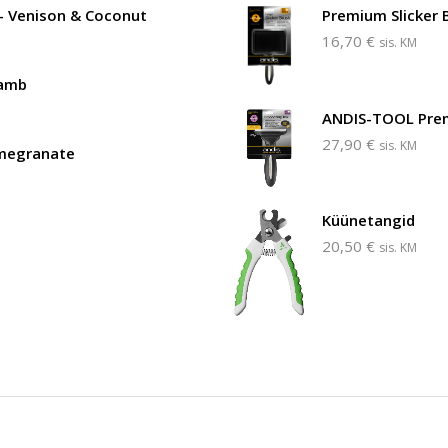
- Venison & Coconut
Premium Slicker 
16,70
€
sis. KM
Lamb
ANDIS-TOOL Prem
27,90
€
sis. KM
omegranate
Küünetangid
20,50
€
sis. KM