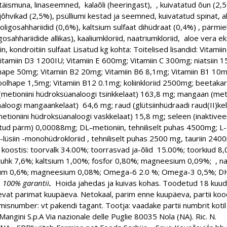
täismuna, linaseemned, kalaõli (heeringast), , kuivatatud õun (2,
jõhvikad (2,5%), psülliumi kestad ja seemned, kuivatatud spinat, al
ooligosahhariidid (0,6%), kaltsium sulfaat dihüdraat (0,4%) , pärmi
osahhariidide allikas), kaaliumkloriid, naatriumkloriid, aloe vera ek
n, kondroitiin sulfaat Lisatud kg kohta:
Toitelised lisandid:
Vitamiin
itamiin D3 1200IU; Vitamiin E 600mg; Vitamiin C 300mg; niatsiin 
ape 50mg; Vitamiin B2 20mg; Vitamiin B6 8,1mg; Vitamiin B1 10mg
oolhape 1,5mg; Vitamiin B12 0.1mg; koliinkloriid 2500mg; beetaka
(metioniini hüdroksüanaloogi tsinkkelaat) 163,8 mg; mangaan (meti
loogi mangaankelaat) 64,6 mg; raud (glütsiinhüdraadi raud(II)kel
metioniini hüdroksüanaloogi vaskkelaat) 15,8 mg
;
seleen (inaktivee
itud pärm) 0,00088mg; DL
–
metioniin, tehniliselt puhas
4500mg; L-t
lüsiin -monohüdrokloriid , tehniliselt puhas 2500 mg, tauriin 24
e koostis: toorvalk 34.00%; toorrasvad ja-õlid 15.00%; toorkiud 8,
tuhk 7,6%; kaltsium 1,00%; fosfor 0,80%; magneesium 0,09%; , n
ium 0,6%; magneesium 0,08%; Omega-6 2.0 %; Omega-3 0,5%; D
.
100% garantii
.
Hoida jahedas ja kuivas kohas. Toodetud 18 kuu
evat parimat kuupäeva. Netokaal, parim enne kuupäeva, partii koo
misnumber: vt pakendi tagant. Tootja: vaadake partii numbrit kotil „
Mangini S.p.A Via nazionale delle Puglie 80035 Nola (NA). Ric. N.