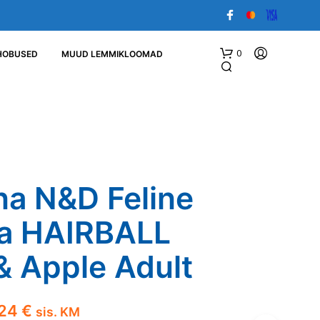
0
HOBUSED
MUUD LEMMIKLOOMAD
na N&D Feline
a HAIRBALL
O
S
T
& Apple Adult
U
K
O
R
Hinnavahemik:
,24
€
sis. KM
V