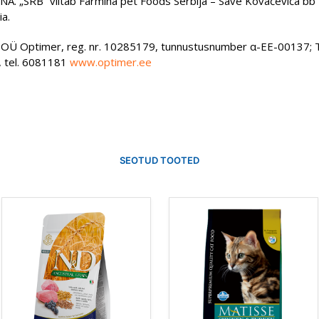
A. „SRB“ viitab Farmina pet Foods Serbija – Save Kovačevića b
ia.
 OÜ Optimer, reg. nr. 10285179, tunnustusnumber α-EE-00137; 
n, tel. 6081181
www.optimer.ee
SEOTUD TOOTED
Sellel
Sellel
tootel
tootel
on
on
mitu
mitu
varianti.
varianti.
Valikuid
Valikuid
saab
saab