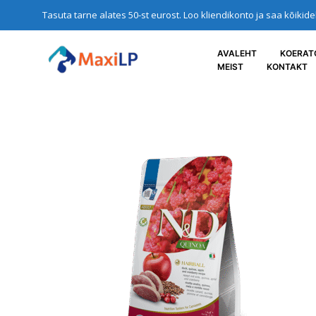
Tasuta tarne alates 50-st eurost. Loo kliendikonto ja saa kõikid
AVALEHT
KOERAT
MEIST
KONTAKT