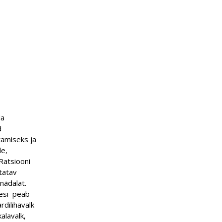
da
d
tamiseks ja
le,
Ratsiooni
tatav
nädalat.
vesi peab
dilihavalk
alavalk,