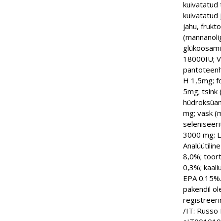
kuivatatud 
kuivatatud 
jahu, frukt
(mannanolig
glükoosamii
18000IU; V
pantoteenh
H 1,5mg; f
5mg; tsink 
hüdroksüana
mg; vask (
seleniseer
3000 mg; L-
Analüütilin
8,0%; toor
0,3%; kaal
EPA 0.15%
pakendil ol
registreeri
/IT: Russo 