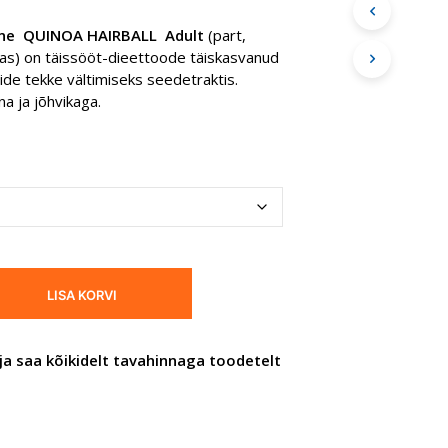
9,29 €
I
ine QUINOA HAIRBALL Adult
(part,
S
kuni
ikas) on täissööt-dieettoode täiskasvanud
E
I
lide tekke vältimiseks seedetraktis.
38,24 €
O
una ja jõhvikaga
.
L
E
T
O
O
T
E
I
D
.
LISA KORVI
ja saa kõikidelt tavahinnaga toodetelt