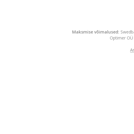
Maksmise võimalused:
Swedba
Optimer OÜ 
A