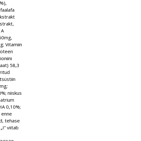
5%),
faalafa
ekstrakt
strakt,
 A
150mg,
; Vitamiin
roteen
oniini
aat) 58,3
ritud
süstiin
00mg
;
0%; niiskus
aatrium
HA 0,10%;
d enne
d, tehase
I“ viitab