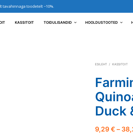
elt tavahinnaga toodetelt −10%.
OIT
KASSITOIT
TOIDULISANDID
HOOLDUSTOOTED
ESILEHT
/
KASSITOIT
Farmi
Quino
Duck 
9,29
€
–
38