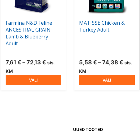
teha
teha
tootelehel.
tootelehel.
Farmina N&D Feline
MATISSE Chicken &
ANCESTRAL GRAIN
Turkey Adult
Lamb & Blueberry
Adult
hemik:
Hinnavahemik:
Hinna
7,61
€
–
72,13
€
5,58
€
–
74,38
€
sis.
sis.
7,61 €
5,58 
KM
KM
kuni
kuni
VALI
VALI
72,13 €
74,38
UUED TOOTED