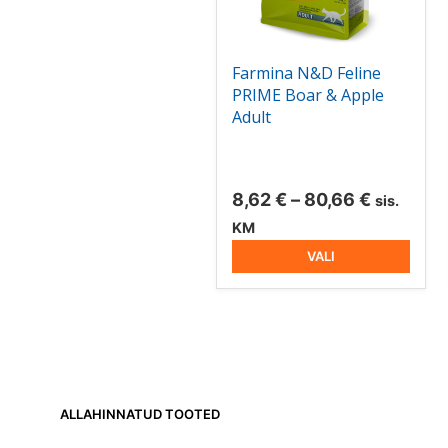
teha
tootelehel.
Farmina N&D Feline
PRIME Boar & Apple
Adult
Hinnava
8,62
€
–
80,66
€
sis.
8,62 €
KM
kuni
VALI
80,66 €
ALLAHINNATUD TOOTED