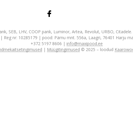
nk, SEB, LHV, COOP pank, Luminor, Artea, Revolut, URBO, Citadele
| Reg nr: 10285179 | pood: Pärnu mnt. 556a, Laagri, 76401 Harju ma
+372 5197 8606 |
info@maxipood.ee
ndmekaitsetingimused
|
Müügitingimused
© 2025 – loodud
Kaarowo