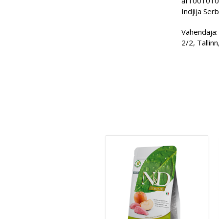
aIT001010N
Indjija Serb
Vahendaja:
2/2, Tallin
Sellel
tootel
on
mitu
varianti.
Valikuid
saab