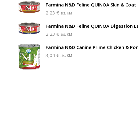
Farmina N&D Feline QUINOA Skin & Coat 
2,23
€
sis. KM
Farmina N&D Feline QUINOA Digestion 
2,23
€
sis. KM
Farmina N&D Canine Prime Chicken & P
3,04
€
sis. KM