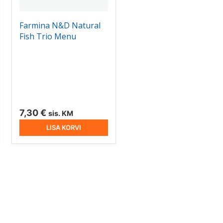
Farmina N&D Natural
Fish Trio Menu
vahemik:
€
7,30
€
sis. KM
LISA KORVI
 €