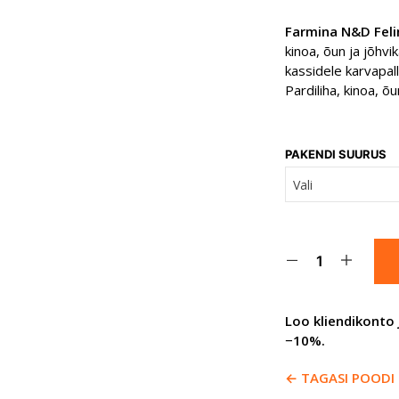
Farmina N&D Fel
kinoa, õun ja jõhv
kassidele karvapal
P
ardiliha, kinoa, õ
PAKENDI SUURUS
Loo kliendikonto 
−10%.
← TAGASI POODI