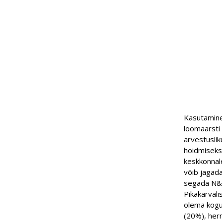
Kasutamine
loomaarsti
arvestusli
hoidmiseks
keskkonnale
võib jagad
segada N&
Pikakarvali
olema kogu 
(20%), hern