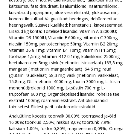
kaltsiumsulfaat dihüdraat, kaaliumkloriid, naatriumkloriid,
kuivatatud pagaripärm, aloe vera ekstrakt, glükoosamiin,
kondroitiin sulfaat
Valguallikad:
heeringas, dehüdreeritud
heeringavalk.
Süsivesikuallikad:
hernetärklis, kinoaseemned.
Lisatud kg kohta:
Toitelised lisandid:
Vitamiin A 32000IU;
Vitamiin D3 1500IU; Vitamiin E 600mg; Vitamiin C 300mg;
niatsiin 150mg, pantoteenhape 50mg; Vitamiin B2 20mg;
Vitamiin B6 8,1mg; Vitamiin B1 10mg; Vitamiin H 1,5mg;
foolhape 1,5mg; Vitamiin B12 0.1mg; koliinkloriid 2500mg;
beetakaroteen 5mg; tsink (metioniini tsinkkelaat) 163,8 mg;
mangaan (
metioniini mangaankelaat)
64,6 mg; raud
(glütsiini raudkelaat) 58,3 mg; vask (metioniini vaskkelaat
)
15,8 mg; DL
–
metioniin 4000 mg; tauriin 3000 mg; L- lüsiin
monohüd)rokloriid 1000 mg, L-tsüstiin 700 mg; L-
trüptofaan 600 mg.
Organoleptilised lisandid:
rohelise tee
ekstrakt 100mg; rosmariiniekstrakt.
Antioksüdandid:
taimsetest õlidest pärit tokoferooliekstraktid.
Analüütiline koostis: toorvalk 30.00%; toorrasvad ja-õlid
16.00%; toorkiud 2,50%; niiskus 8,0%; toortuhk 7,9%;
kaltsium 1,00%; fosfor 0,80%; magneesium 0,09%; Omega-