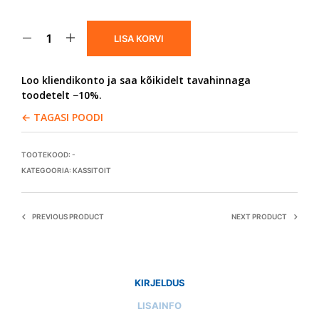
LISA KORVI
Loo kliendikonto ja saa kõikidelt tavahinnaga
toodetelt −10%.
← TAGASI POODI
TOOTEKOOD:
-
KATEGOORIA:
KASSITOIT
PREVIOUS PRODUCT
NEXT PRODUCT
KIRJELDUS
LISAINFO