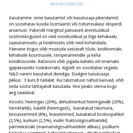
ARVUSTUSED (0)
Kasutamine: enne kasutamist või kasutusaja pikendamist
on soovitatav küsida loomaarsti või toitumisalase eksperdi
arvamust. Pakendil märgitud päevased arvestuslikud
söötmiskogused on vaid soovituslikud ja õige kehakaalu
saavutamiseks ja hoidmiseks võib neid kohandada.
Päevane kogus võib muutuda vastavalt tõule, keskkonnale,
kehalisele koormusele, temperamendile ja keha
konditsioonile. Ratsiooni võib jagada kaheks või enamaks
igapäevaseks toidukorraks. Algselt on soovitatav segada
N&D varem kasutatud dieediga.
Esialgne kasutusaja
pikkus:
3 kuni 8 nädalat. Kui talumatuse nähud kaovad, võib
seda sööta tähtajatult kasutada. Vesi peaks olema kogu
aeg saadaval.
Koostis: heeringas (20%), dehüdreeritud heeringavalk (20%),
hernetärklis, kalaõli (heeringast), kuivatatud täismuna,
kinoaseemned (8%), linaseemned, kuivatatud kookospähkel
(2,5%), kurkum (2,5%), inuliin fruktooligosahhariidid,
pärmiekstrakt (mannanoligosahhariidide allikas), psülliumi
kestad ja seemned, kaltsiumkarbonaat, dikaltsiumfosfaat,