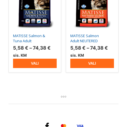
Valikuid
Valikuid
saab
saab
teha
teha
tootelehel.
tootelehel.
MATISSE Salmon &
MATISSE Salmon
Tuna Adult
Adult NEUTERED
Hinnavahemik:
Hinnava
5,58
€
–
74,38
€
5,58
€
–
74,38
€
5,58 €
5,58 €
sis. KM
sis. KM
kuni
kuni
VALI
VALI
74,38 €
74,38 €