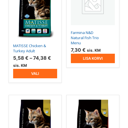
mitu
varianti.
Valikuid
saab
teha
tootelehel.
Farmina N&D
Natural Fish Trio
Menu
MATISSE Chicken &
7,30
€
sis. KM
Turkey Adult
Hinnavahemik:
5,58
€
–
74,38
€
LISA KORVI
5,58 €
sis. KM
kuni
VALI
74,38 €
Sellel
Sellel
tootel
tootel
on
on
mitu
mitu
varianti.
varianti.