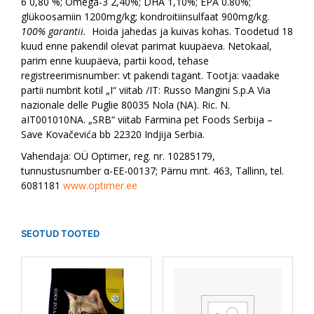
6 0,80 %; Omega-3 2,40%; DHA 1,10%; EPA 0.80%;
glükoosamiin 1200mg/kg; kondroitiinsulfaat 900mg/kg.
100% garantii.
Hoida jahedas ja kuivas kohas. Toodetud 18
kuud enne pakendil olevat parimat kuupäeva. Netokaal,
parim enne kuupäeva, partii kood, tehase
registreerimisnumber: vt pakendi tagant. Tootja: vaadake
partii numbrit kotil „I“ viitab /IT: Russo Mangini S.p.A Via
nazionale delle Puglie 80035 Nola (NA). Ric. N.
aIT001010NA. „SRB“ viitab Farmina pet Foods Serbija –
Save Kovačevića bb 22320 Indjija Serbia.
Vahendaja: OÜ Optimer, reg. nr. 10285179,
tunnustusnumber α-EE-00137; Pärnu mnt. 463, Tallinn, tel.
6081181
www.optimer.ee
SEOTUD TOOTED
Sellel
tootel
on